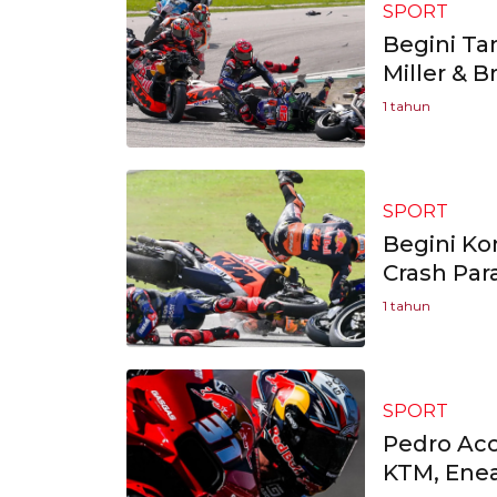
SPORT
Begini Ta
Miller & 
1 tahun
SPORT
Begini Ko
Crash Par
1 tahun
SPORT
Pedro Aco
KTM, Enea 