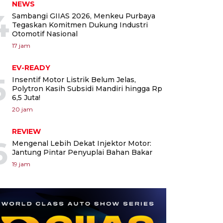
NEWS
4
Sambangi GIIAS 2026, Menkeu Purbaya
Tegaskan Komitmen Dukung Industri
Otomotif Nasional
17 jam
EV-READY
5
Insentif Motor Listrik Belum Jelas,
Polytron Kasih Subsidi Mandiri hingga Rp
6,5 Juta!
20 jam
REVIEW
6
Mengenal Lebih Dekat Injektor Motor:
Jantung Pintar Penyuplai Bahan Bakar
19 jam