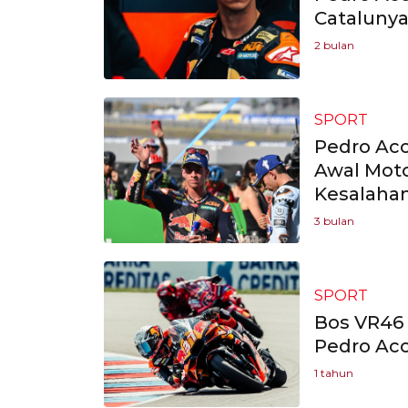
Catalunya
2 bulan
SPORT
Pedro Ac
Awal Mot
Kesalaha
3 bulan
SPORT
Bos VR46
Pedro Aco
1 tahun