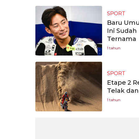
SPORT
Baru Umu
Ini Sudah
Ternama
1 tahun
SPORT
Etape 2 R
Telak dan
1 tahun