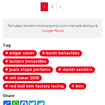
1
2
»
Temukan konten motorexpertz.com menarik lainnya di
Google News
Tag
# edgar canet
# kevin benavides
# luciano benavides
# juara etape pertama
# daniel sanders
# reli dakar 2025
# red bull ktm factory racing
# ktm
Share
Share
WhatsApp
Facebook
Twitter
Telegram