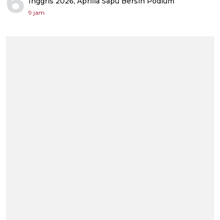
6
Inggris 2026, Aprilia Sapu Bersih Podium
9 jam