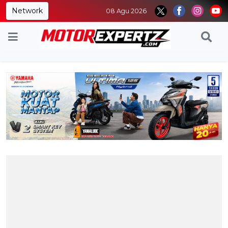
Network
08 Agu 2026