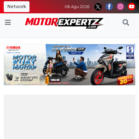
Network
08 Agu 2026