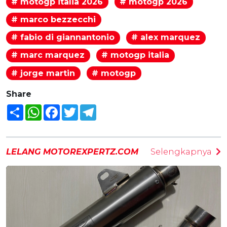
# motogp italia 2026
# motogp 2026
# marco bezzecchi
# fabio di giannantonio
# alex marquez
# marc marquez
# motogp italia
# jorge martin
# motogp
Share
Share
WhatsApp
Facebook
Twitter
Telegram
LELANG MOTOREXPERTZ.COM
Selengkapnya