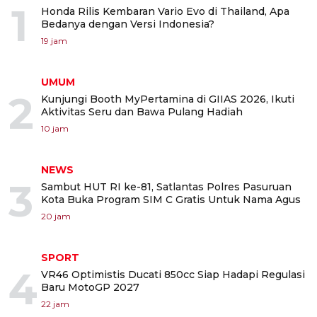
1
Honda Rilis Kembaran Vario Evo di Thailand, Apa
Bedanya dengan Versi Indonesia?
19 jam
UMUM
2
Kunjungi Booth MyPertamina di GIIAS 2026, Ikuti
Aktivitas Seru dan Bawa Pulang Hadiah
10 jam
NEWS
3
Sambut HUT RI ke-81, Satlantas Polres Pasuruan
Kota Buka Program SIM C Gratis Untuk Nama Agus
20 jam
SPORT
4
VR46 Optimistis Ducati 850cc Siap Hadapi Regulasi
Baru MotoGP 2027
22 jam