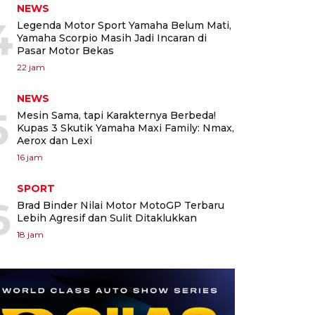
NEWS
4
Legenda Motor Sport Yamaha Belum Mati,
Yamaha Scorpio Masih Jadi Incaran di
Pasar Motor Bekas
22 jam
NEWS
5
Mesin Sama, tapi Karakternya Berbeda!
Kupas 3 Skutik Yamaha Maxi Family: Nmax,
Aerox dan Lexi
16 jam
SPORT
6
Brad Binder Nilai Motor MotoGP Terbaru
Lebih Agresif dan Sulit Ditaklukkan
18 jam