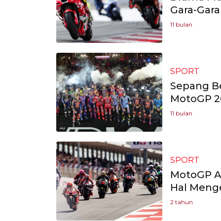
Gara-Gar
11 bulan
SPORT
Sepang B
MotoGP 2
11 bulan
SPORT
MotoGP Ar
Hal Meng
2 tahun