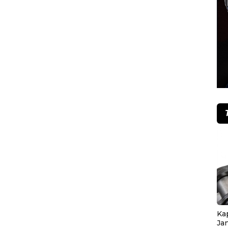
Ka
Ja