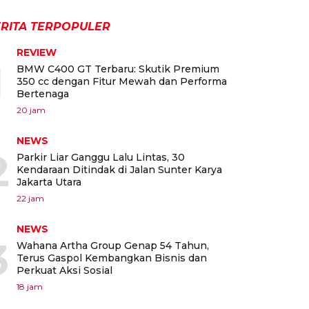
RITA TERPOPULER
REVIEW
1
BMW C400 GT Terbaru: Skutik Premium
350 cc dengan Fitur Mewah dan Performa
Bertenaga
20 jam
NEWS
2
Parkir Liar Ganggu Lalu Lintas, 30
Kendaraan Ditindak di Jalan Sunter Karya
Jakarta Utara
22 jam
NEWS
3
Wahana Artha Group Genap 54 Tahun,
Terus Gaspol Kembangkan Bisnis dan
Perkuat Aksi Sosial
18 jam