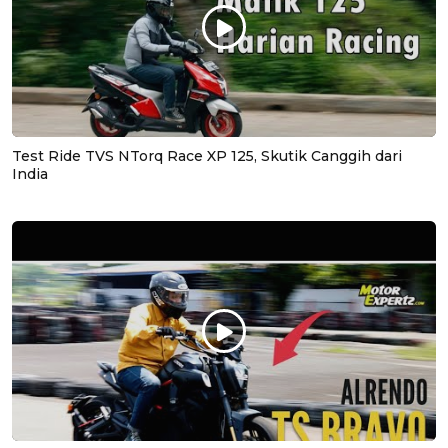
Test Ride TVS NTorq Race XP 125, Skutik Canggih dari
India