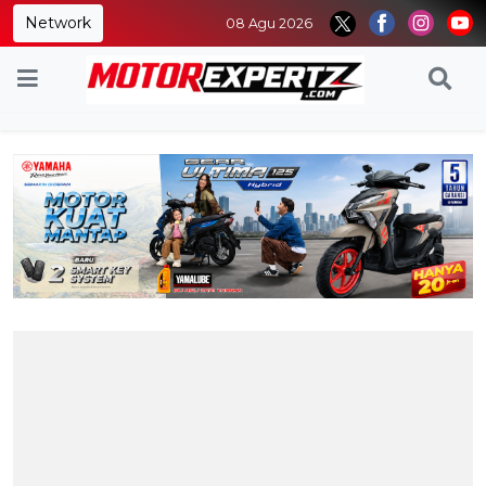
Network
08 Agu 2026