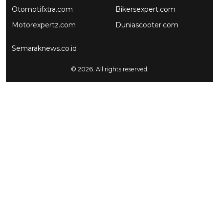
Otomotifxtra.com
Bikersexpert.com
Motorexpertz.com
Duniascooter.com
Semaraknews.co.id
© 2026. All rights reserved.