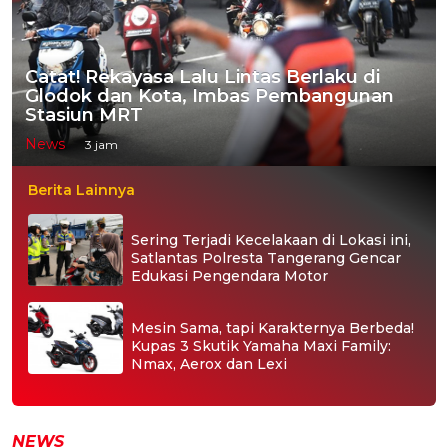
Catat! Rekayasa Lalu Lintas Berlaku di
Glodok dan Kota, Imbas Pembangunan
Stasiun MRT
News
3 jam
Berita Lainnya
Sering Terjadi Kecelakaan di Lokasi ini,
Satlantas Polresta Tangerang Gencar
Edukasi Pengendara Motor
Mesin Sama, tapi Karakternya Berbeda!
Kupas 3 Skutik Yamaha Maxi Family:
Nmax, Aerox dan Lexi
NEWS