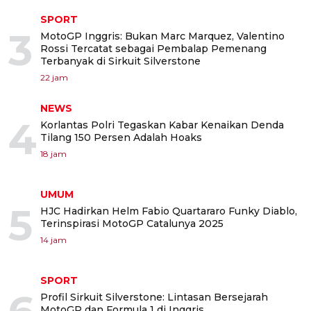
SPORT
3
MotoGP Inggris: Bukan Marc Marquez, Valentino
Rossi Tercatat sebagai Pembalap Pemenang
Terbanyak di Sirkuit Silverstone
22 jam
NEWS
4
Korlantas Polri Tegaskan Kabar Kenaikan Denda
Tilang 150 Persen Adalah Hoaks
18 jam
UMUM
5
HJC Hadirkan Helm Fabio Quartararo Funky Diablo,
Terinspirasi MotoGP Catalunya 2025
14 jam
SPORT
Profil Sirkuit Silverstone: Lintasan Bersejarah
MotoGP dan Formula 1 di Inggris