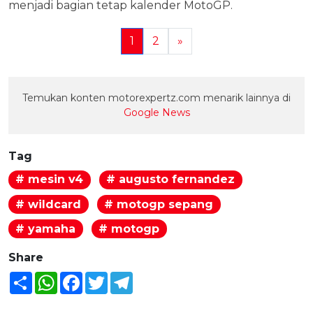
menjadi bagian tetap kalender MotoGP.
1
2
»
Temukan konten motorexpertz.com menarik lainnya di
Google News
Tag
# mesin v4
# augusto fernandez
# wildcard
# motogp sepang
# yamaha
# motogp
Share
Share
WhatsApp
Facebook
Twitter
Telegram