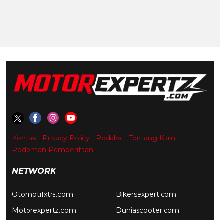
Kontak
Privacy Policy
Redaksi
Tentang Kami
Pedoman Pemberitaan
NETWORK
Otomotifxtra.com
Bikersexpert.com
Motorexpertz.com
Duniascooter.com