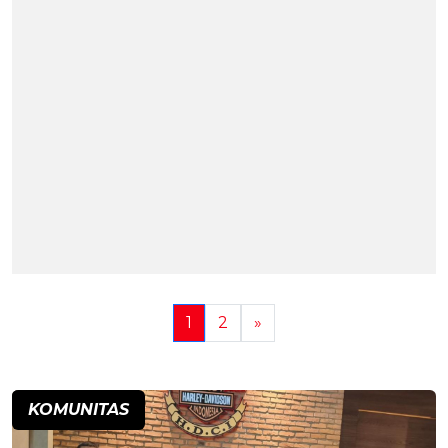
1
2
»
KOMUNITAS