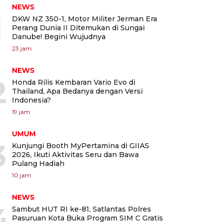
NEWS
1
DKW NZ 350-1, Motor Militer Jerman Era
Perang Dunia II Ditemukan di Sungai
Danube! Begini Wujudnya
23 jam
NEWS
2
Honda Rilis Kembaran Vario Evo di
Thailand, Apa Bedanya dengan Versi
Indonesia?
19 jam
UMUM
3
Kunjungi Booth MyPertamina di GIIAS
2026, Ikuti Aktivitas Seru dan Bawa
Pulang Hadiah
10 jam
NEWS
4
Sambut HUT RI ke-81, Satlantas Polres
Pasuruan Kota Buka Program SIM C Gratis