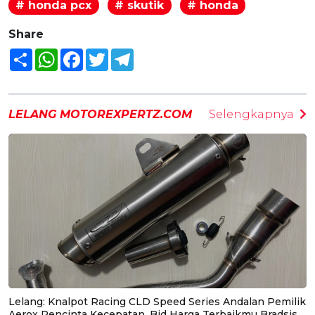
# honda pcx
# skutik
# honda
Share
Share
WhatsApp
Facebook
Twitter
Telegram
LELANG MOTOREXPERTZ.COM
Selengkapnya
Lelang: Knalpot Racing CLD Speed Series Andalan Pemilik
Aerox Pencinta Kecepatan, Bid Harga Terbaikmu Bradsis