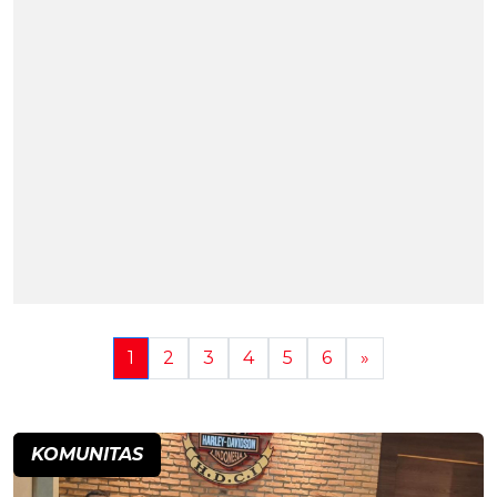
1
2
3
4
5
6
»
KOMUNITAS