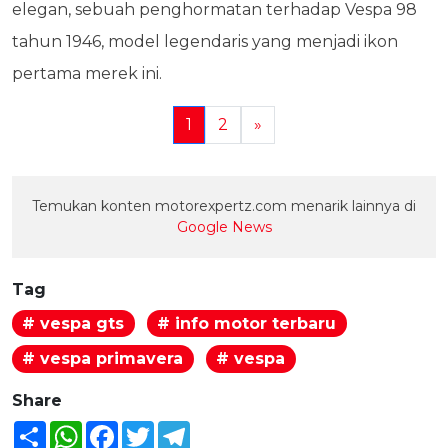
elegan, sebuah penghormatan terhadap Vespa 98
tahun 1946, model legendaris yang menjadi ikon
pertama merek ini.
1
2
»
Temukan konten motorexpertz.com menarik lainnya di
Google News
Tag
# vespa gts
# info motor terbaru
# vespa primavera
# vespa
Share
Share
WhatsApp
Facebook
Twitter
Telegram