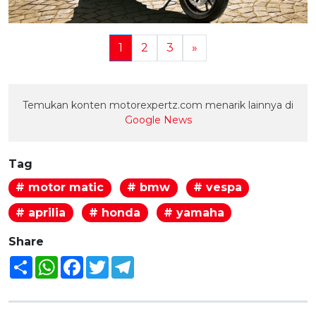
1
2
3
»
Temukan konten motorexpertz.com menarik lainnya di
Google News
Tag
# motor matic
# bmw
# vespa
# aprilia
# honda
# yamaha
Share
Share
WhatsApp
Facebook
Twitter
Telegram