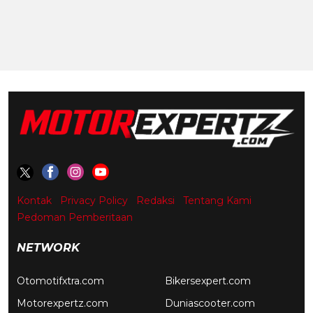
Kontak
Privacy Policy
Redaksi
Tentang Kami
Pedoman Pemberitaan
NETWORK
Otomotifxtra.com
Bikersexpert.com
Motorexpertz.com
Duniascooter.com