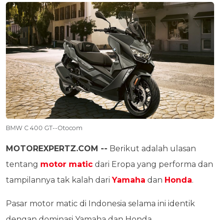
BMW C 400 GT--Otocom
MOTOREXPERTZ.COM --
Berikut adalah ulasan
tentang
motor matic
dari Eropa yang performa dan
tampilannya tak kalah dari
Yamaha
dan
Honda
.
Pasar motor matic di Indonesia selama ini identik
dengan dominasi Yamaha dan Honda.