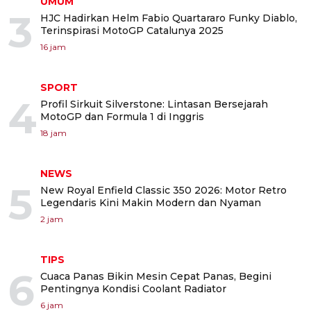
UMUM
3
HJC Hadirkan Helm Fabio Quartararo Funky Diablo,
Terinspirasi MotoGP Catalunya 2025
16 jam
SPORT
4
Profil Sirkuit Silverstone: Lintasan Bersejarah
MotoGP dan Formula 1 di Inggris
18 jam
NEWS
5
New Royal Enfield Classic 350 2026: Motor Retro
Legendaris Kini Makin Modern dan Nyaman
2 jam
TIPS
6
Cuaca Panas Bikin Mesin Cepat Panas, Begini
Pentingnya Kondisi Coolant Radiator
6 jam