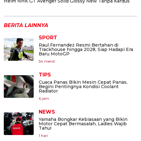
Helm NHK GT Avenger Solid Glossy New Tanpa Kardus
BERITA LAINNYA
SPORT
Raul Fernandez Resmi Bertahan di
Trackhouse hingga 2028, Siap Hadapi Era
Baru MotoGP
54 menit
TIPS
Cuaca Panas Bikin Mesin Cepat Panas,
Begini Pentingnya Kondisi Coolant
Radiator
6 jam
NEWS
Yamaha Bongkar Kebiasaan yang Bikin
Motor Cepat Bermasalah, Ladies Wajib
Tahu!
1 hari