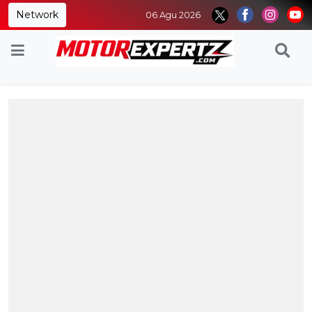
Network
06 Agu 2026