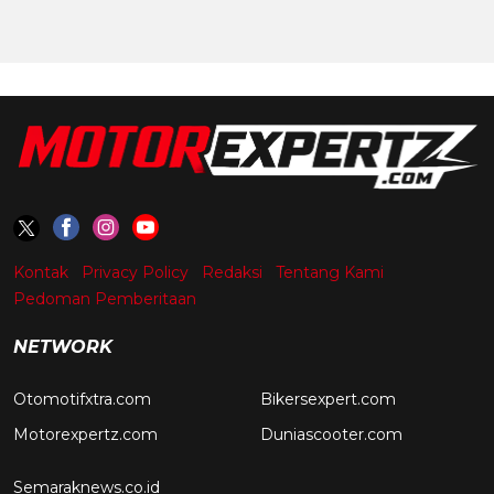
Kontak
Privacy Policy
Redaksi
Tentang Kami
Pedoman Pemberitaan
NETWORK
Otomotifxtra.com
Bikersexpert.com
Motorexpertz.com
Duniascooter.com
Semaraknews.co.id