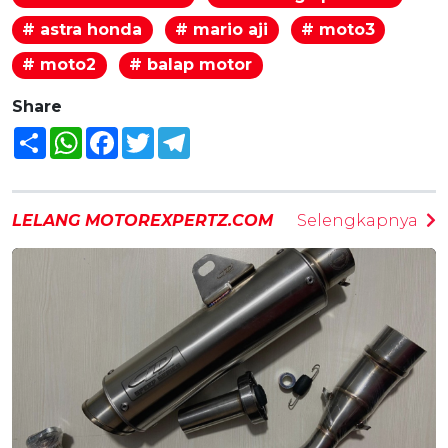
# astra honda
# mario aji
# moto3
# moto2
# balap motor
Share
Share
WhatsApp
Facebook
Twitter
Telegram
LELANG MOTOREXPERTZ.COM
Selengkapnya