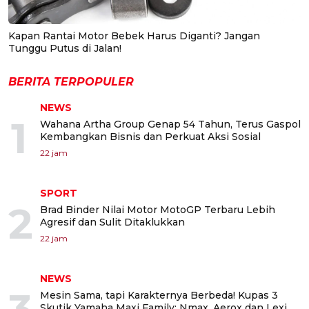
Kapan Rantai Motor Bebek Harus Diganti? Jangan
Tunggu Putus di Jalan!
BERITA TERPOPULER
NEWS
1
Wahana Artha Group Genap 54 Tahun, Terus Gaspol
Kembangkan Bisnis dan Perkuat Aksi Sosial
22 jam
SPORT
2
Brad Binder Nilai Motor MotoGP Terbaru Lebih
Agresif dan Sulit Ditaklukkan
22 jam
NEWS
Mesin Sama, tapi Karakternya Berbeda! Kupas 3
Skutik Yamaha Maxi Family: Nmax, Aerox dan Lexi