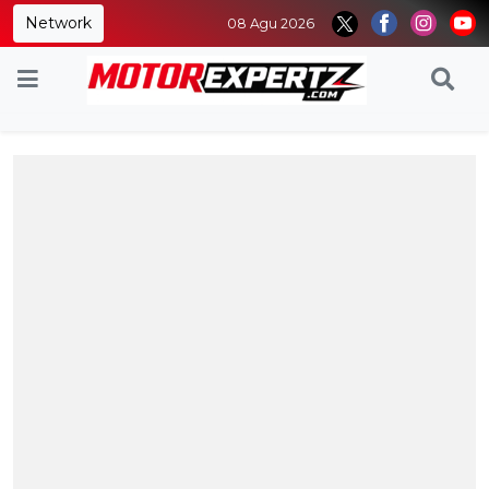
Network
08 Agu 2026