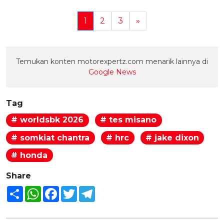
1
2
3
»
Temukan konten motorexpertz.com menarik lainnya di
Google News
Tag
# worldsbk 2026
# tes misano
# somkiat chantra
# hrc
# jake dixon
# honda
Share
Share
WhatsApp
Facebook
Twitter
Telegram