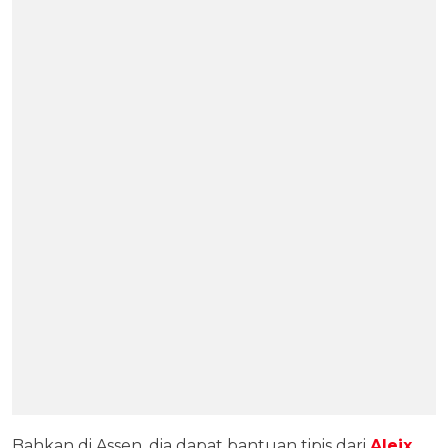
Bahkan di Assen, dia dapat bantuan tipis dari
Aleix