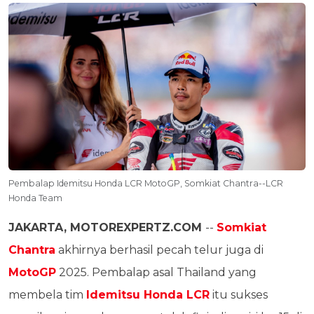
Pembalap Idemitsu Honda LCR MotoGP, Somkiat Chantra--LCR
Honda Team
JAKARTA, MOTOREXPERTZ.COM
--
Somkiat
Chantra
akhirnya berhasil pecah telur juga di
MotoGP
2025. Pembalap asal Thailand yang
membela tim
Idemitsu Honda LCR
itu sukses