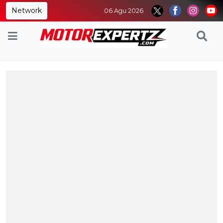
Network
06 Agu 2026