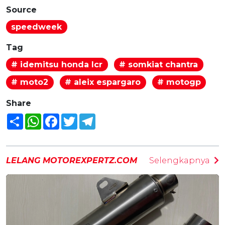
Source
speedweek
Tag
# idemitsu honda lcr
# somkiat chantra
# moto2
# aleix espargaro
# motogp
Share
Share
WhatsApp
Facebook
Twitter
Telegram
LELANG MOTOREXPERTZ.COM
Selengkapnya