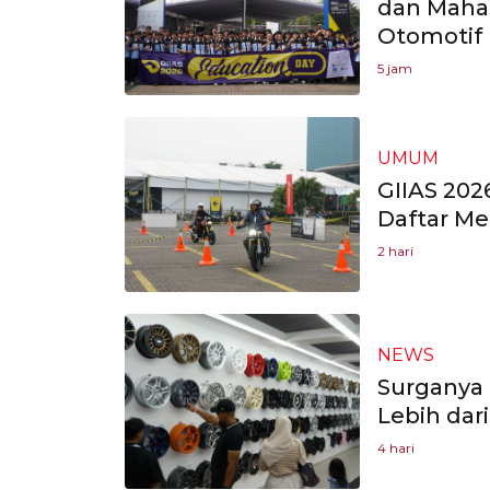
dan Mahas
Otomotif
5 jam
UMUM
GIIAS 202
Daftar Me
2 hari
NEWS
Surganya 
Lebih dar
4 hari