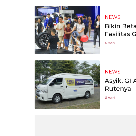
NEWS
Bikin Bet
Fasilitas G
6 hari
NEWS
Asyik! GII
Rutenya
6 hari