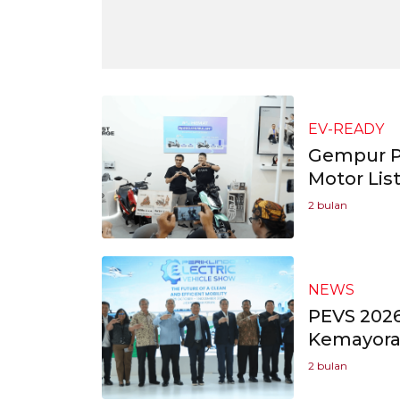
EV-READY
Gempur Pa
Motor Lis
2 bulan
NEWS
PEVS 2026
Kemayoran
2 bulan