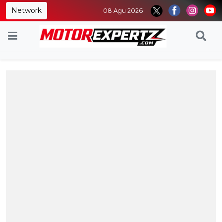
Network
08 Agu 2026