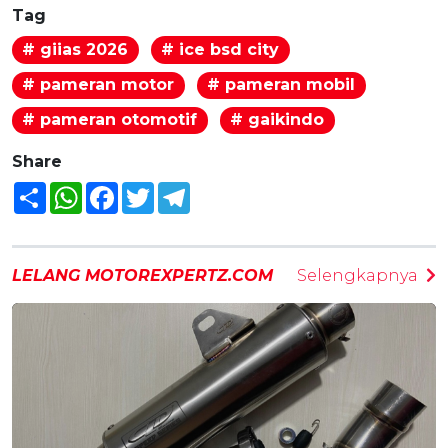
Tag
# giias 2026
# ice bsd city
# pameran motor
# pameran mobil
# pameran otomotif
# gaikindo
Share
Share
WhatsApp
Facebook
Twitter
Telegram
LELANG MOTOREXPERTZ.COM
Selengkapnya