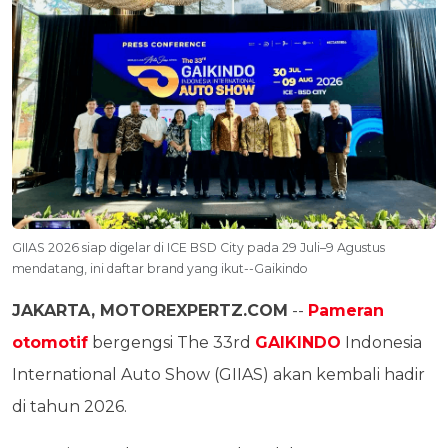
GIIAS 2026 siap digelar di ICE BSD City pada 29 Juli–9 Agustus
mendatang, ini daftar brand yang ikut--Gaikindo
JAKARTA, MOTOREXPERTZ.COM
--
Pameran
otomotif
bergengsi The 33rd
GAIKINDO
Indonesia
International Auto Show (GIIAS) akan kembali hadir
di tahun 2026.