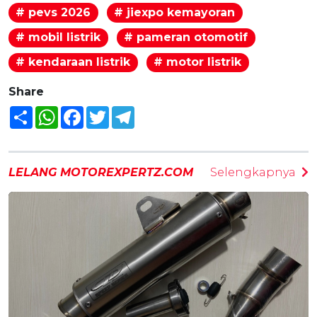
# pevs 2026
# jiexpo kemayoran
# mobil listrik
# pameran otomotif
# kendaraan listrik
# motor listrik
Share
Share
WhatsApp
Facebook
Twitter
Telegram
LELANG MOTOREXPERTZ.COM
Selengkapnya