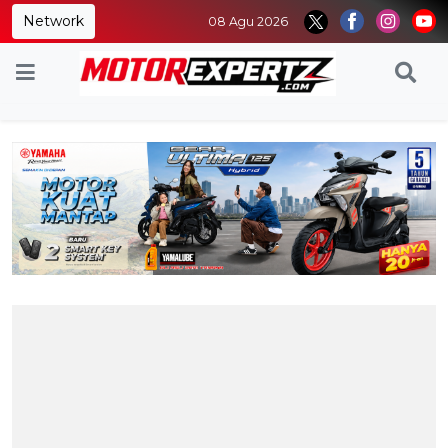
Network
08 Agu 2026