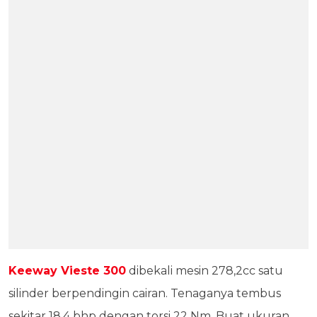
Keeway Vieste 300
dibekali mesin 278,2cc satu
silinder berpendingin cairan. Tenaganya tembus
sekitar 18,4 bhp dengan torsi 22 Nm. Buat ukuran