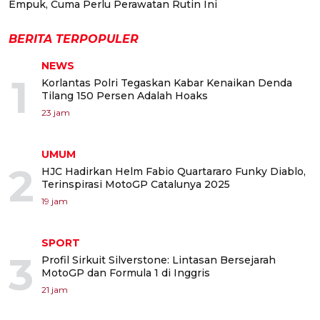
Empuk, Cuma Perlu Perawatan Rutin Ini
BERITA TERPOPULER
NEWS
1
Korlantas Polri Tegaskan Kabar Kenaikan Denda
Tilang 150 Persen Adalah Hoaks
23 jam
UMUM
2
HJC Hadirkan Helm Fabio Quartararo Funky Diablo,
Terinspirasi MotoGP Catalunya 2025
19 jam
SPORT
3
Profil Sirkuit Silverstone: Lintasan Bersejarah
MotoGP dan Formula 1 di Inggris
21 jam