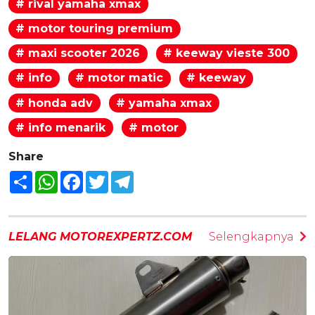
# rival yamaha xmax
# motor touring premium
# maxi scooter 2026
# keeway vieste 300
# info
# motor matic
# keeway
# honda adv
# yamaha xmax
# info menarik
# motor
Share
Share
WhatsApp
Facebook
Twitter
Telegram
LELANG MOTOREXPERTZ.COM
Selengkapnya