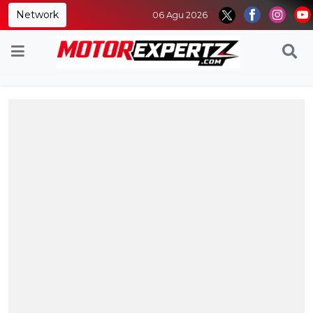
Network
06 Agu 2026