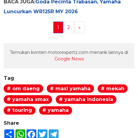
BACA JUGA:
Goda Pecinta Trabasan, Yamaha
Luncurkan WR125R MY 2026
1
2
»
Temukan konten motorexpertz.com menarik lainnya di
Google News
Tag
# om daeng
# maxi yamaha
# mekah
# yamaha xmax
# yamaha indonesia
# touring
# yamaha
Share
Share
WhatsApp
Facebook
Twitter
Telegram