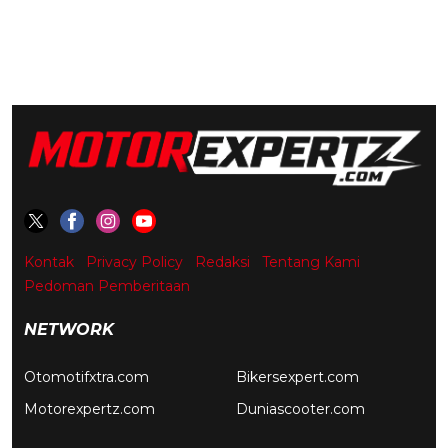
Kontak
Privacy Policy
Redaksi
Tentang Kami
Pedoman Pemberitaan
NETWORK
Otomotifxtra.com
Bikersexpert.com
Motorexpertz.com
Duniascooter.com