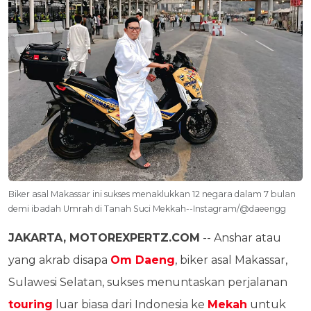
Biker asal Makassar ini sukses menaklukkan 12 negara dalam 7 bulan
demi ibadah Umrah di Tanah Suci Mekkah--Instagram/@daeengg
JAKARTA, MOTOREXPERTZ.COM
-- Anshar atau
yang akrab disapa
Om Daeng
, biker asal Makassar,
Sulawesi Selatan, sukses menuntaskan perjalanan
touring
luar biasa dari Indonesia ke
Mekah
untuk