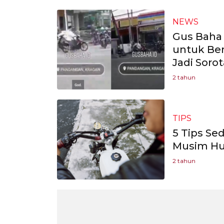
NEWS
Gus Baha
untuk Ber
Jadi Soro
2 tahun
TIPS
5 Tips Se
Musim Hu
2 tahun