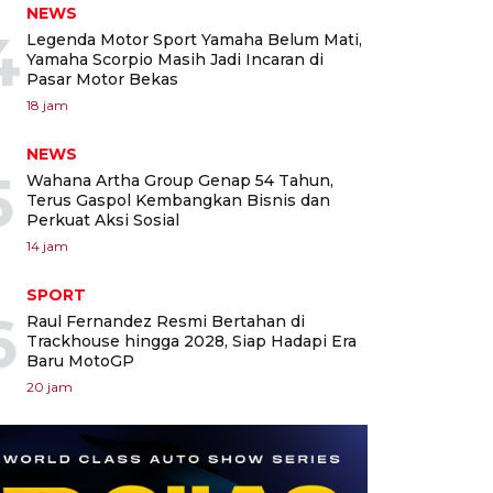
NEWS
4
Legenda Motor Sport Yamaha Belum Mati,
Yamaha Scorpio Masih Jadi Incaran di
Pasar Motor Bekas
18 jam
NEWS
5
Wahana Artha Group Genap 54 Tahun,
Terus Gaspol Kembangkan Bisnis dan
Perkuat Aksi Sosial
14 jam
SPORT
6
Raul Fernandez Resmi Bertahan di
Trackhouse hingga 2028, Siap Hadapi Era
Baru MotoGP
20 jam