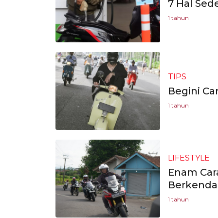
7 Hal Sede
1 tahun
TIPS
Begini Ca
1 tahun
LIFESTYLE
Enam Cara
Berkenda
1 tahun