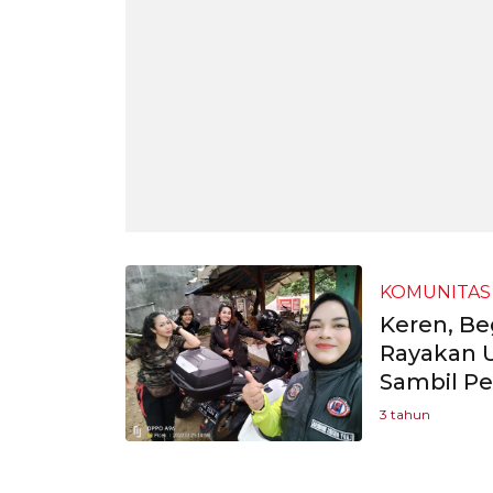
KOMUNITAS
Keren, Be
Rayakan U
Sambil Per
3 tahun