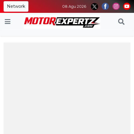
Network
08 Agu 2026