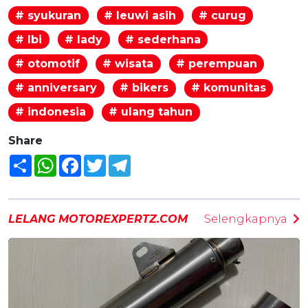
# syukuran
# leuwi asih
# curug
# lbi
# lady
# sederhana
# otomotif
# wisata
# perempuan
# anniversary
# bikers
# komunitas
# indonesia
# ulang tahun
Share
Share
WhatsApp
Facebook
Twitter
Telegram
LELANG MOTOREXPERTZ.COM
Selengkapnya