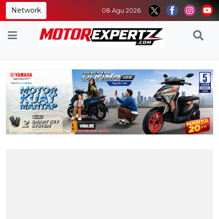
Network
08 Agu 2026