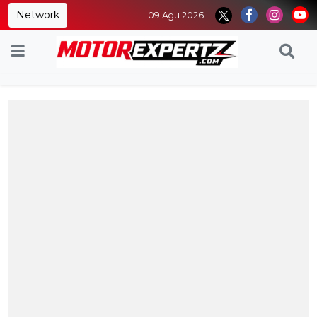
Network
09 Agu 2026