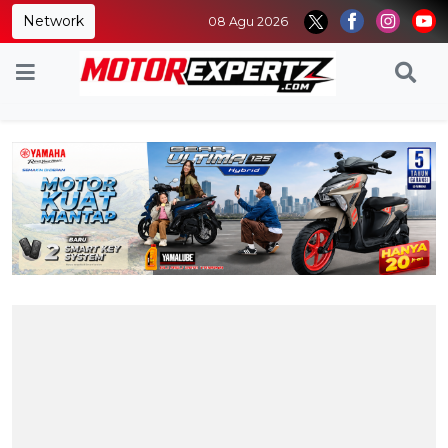
Network
08 Agu 2026