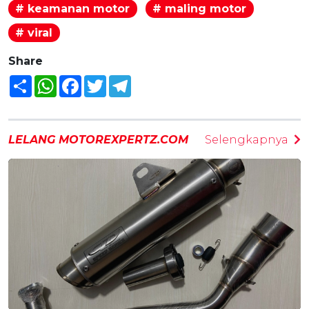
# keamanan motor
# maling motor
# viral
Share
Share
WhatsApp
Facebook
Twitter
Telegram
LELANG MOTOREXPERTZ.COM
Selengkapnya