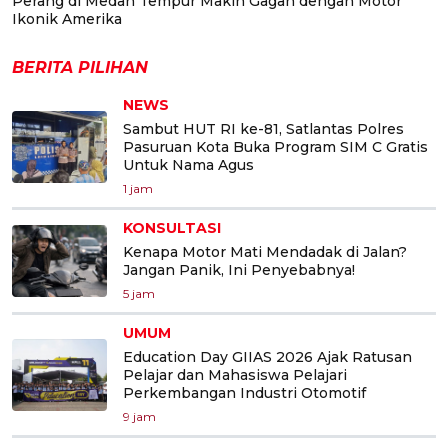
Perang di Medan Tempur Makin Gagah dengan Motor
Ikonik Amerika
BERITA PILIHAN
NEWS
Sambut HUT RI ke-81, Satlantas Polres
Pasuruan Kota Buka Program SIM C Gratis
Untuk Nama Agus
1 jam
KONSULTASI
Kenapa Motor Mati Mendadak di Jalan?
Jangan Panik, Ini Penyebabnya!
5 jam
UMUM
Education Day GIIAS 2026 Ajak Ratusan
Pelajar dan Mahasiswa Pelajari
Perkembangan Industri Otomotif
9 jam