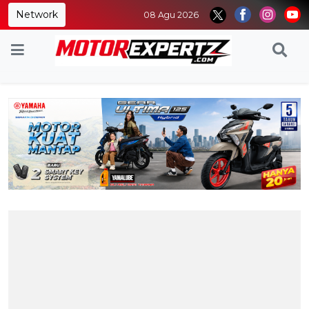
Network
08 Agu 2026