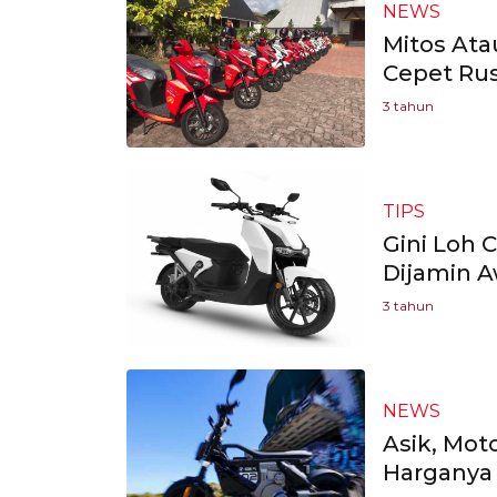
NEWS
Mitos Atau
Cepet Ru
3 tahun
TIPS
Gini Loh C
Dijamin A
3 tahun
NEWS
Asik, Mot
Harganya 