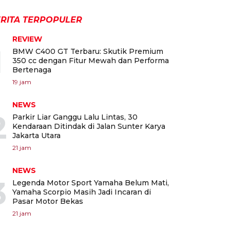
RITA TERPOPULER
REVIEW
1
BMW C400 GT Terbaru: Skutik Premium
350 cc dengan Fitur Mewah dan Performa
Bertenaga
19 jam
NEWS
2
Parkir Liar Ganggu Lalu Lintas, 30
Kendaraan Ditindak di Jalan Sunter Karya
Jakarta Utara
21 jam
NEWS
3
Legenda Motor Sport Yamaha Belum Mati,
Yamaha Scorpio Masih Jadi Incaran di
Pasar Motor Bekas
21 jam