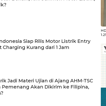
ik?
HD
1.2
donesia Siap Rilis Motor Listrik Entry
st Charging Kurang dari 1 Jam
trik Jadi Materi Ujian di Ajang AHM-TSC
a Pemenang Akan Dikirim ke Filipina,
a?