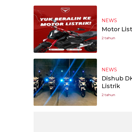
NEWS
Motor Lis
2 tahun
NEWS
Dishub DK
Listrik
2 tahun