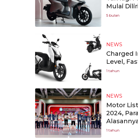
Mulai Dilir
5 bulan
NEWS
Charged In
Level, Fa
1 tahun
NEWS
Motor Lis
2024, Par
Alasanny
1 tahun