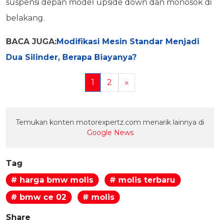
suspensi depan model upside down dan monosok di
belakang.
BACA JUGA:
Modifikasi Mesin Standar Menjadi
Dua Silinder, Berapa Biayanya?
1
2
»
Temukan konten motorexpertz.com menarik lainnya di
Google News
Tag
# harga bmw molis
# molis terbaru
# bmw ce 02
# molis
Share