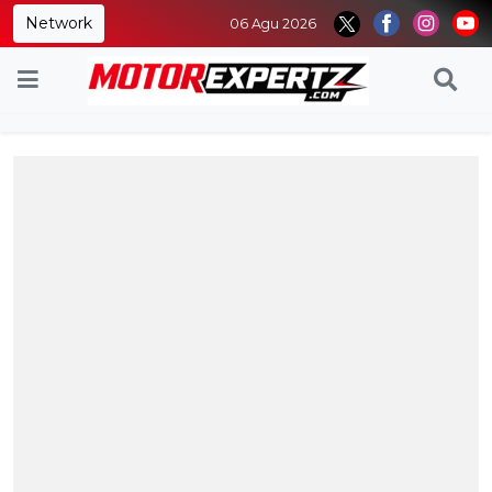
Network
06 Agu 2026