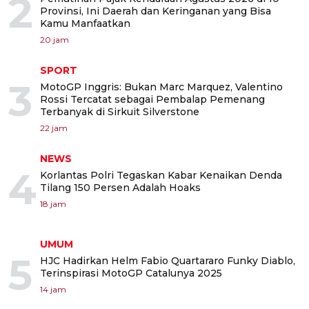
2
Provinsi, Ini Daerah dan Keringanan yang Bisa
Kamu Manfaatkan
20 jam
SPORT
3
MotoGP Inggris: Bukan Marc Marquez, Valentino
Rossi Tercatat sebagai Pembalap Pemenang
Terbanyak di Sirkuit Silverstone
22 jam
NEWS
4
Korlantas Polri Tegaskan Kabar Kenaikan Denda
Tilang 150 Persen Adalah Hoaks
18 jam
UMUM
5
HJC Hadirkan Helm Fabio Quartararo Funky Diablo,
Terinspirasi MotoGP Catalunya 2025
14 jam