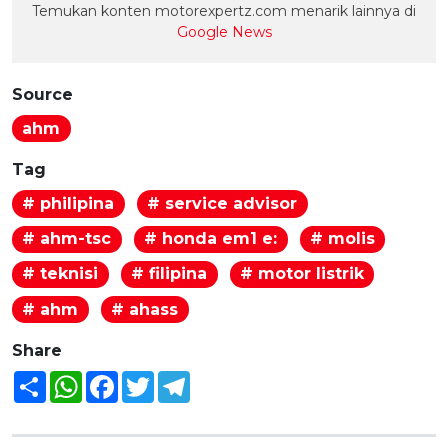
Temukan konten motorexpertz.com menarik lainnya di
Google News
Source
ahm
Tag
# philipina
# service advisor
# ahm-tsc
# honda em1 e:
# molis
# teknisi
# filipina
# motor listrik
# ahm
# ahass
Share
Share
WhatsApp
Facebook
Twitter
Telegram