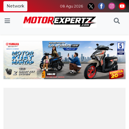
Network
08 Agu 2026