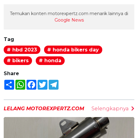
Temukan konten motorexpertz.com menarik lainnya di
Google News
Tag
# hbd 2023
# honda bikers day
# bikers
# honda
Share
Share
WhatsApp
Facebook
Twitter
Telegram
LELANG MOTOREXPERTZ.COM
Selengkapnya