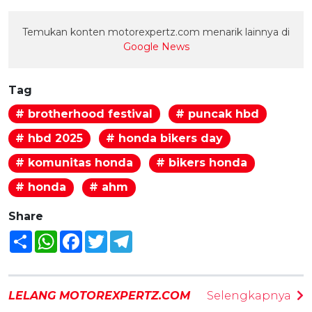
Temukan konten motorexpertz.com menarik lainnya di
Google News
Tag
# brotherhood festival
# puncak hbd
# hbd 2025
# honda bikers day
# komunitas honda
# bikers honda
# honda
# ahm
Share
Share
WhatsApp
Facebook
Twitter
Telegram
LELANG MOTOREXPERTZ.COM
Selengkapnya