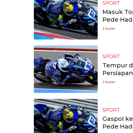
SPORT
Masuk Top
Pede Had
2 bulan
SPORT
Tempur di
Persiapan
2 bulan
SPORT
Gaspol ke
Pede Had