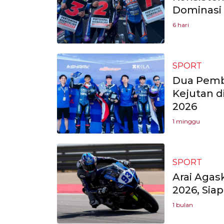
Dominasi 
6 hari
SPORT
Dua Pemb
Kejutan d
2026
1 minggu
SPORT
Arai Agas
2026, Sia
1 bulan