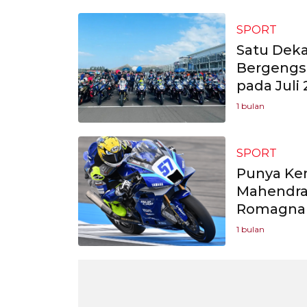
SPORT
Satu Dek
Bergengsi
pada Juli
1 bulan
SPORT
Punya Ken
Mahendra 
Romagna
1 bulan