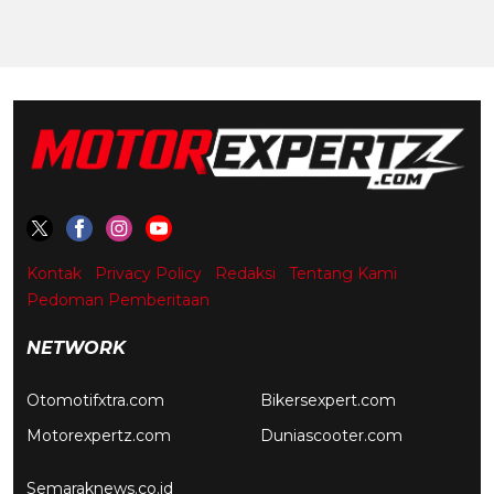
Kontak
Privacy Policy
Redaksi
Tentang Kami
Pedoman Pemberitaan
NETWORK
Otomotifxtra.com
Bikersexpert.com
Motorexpertz.com
Duniascooter.com
Semaraknews.co.id