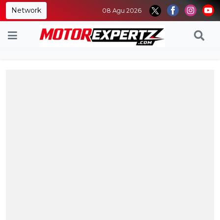
Network
08 Agu 2026