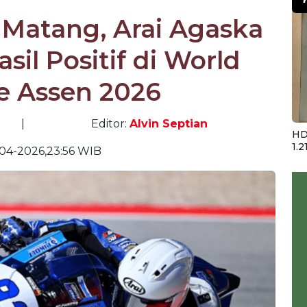
 Matang, Arai Agaska
sil Positif di World
e Assen 2026
|
Editor:
Alvin Septian
HD
1.2
04-2026,23:56 WIB