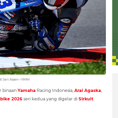
6 Seri Assen--YIMM
er binaan
Yamaha
Racing Indonesia,
Arai Agaska
,
bike 2026
seri kedua yang digelar di
Sirkuit