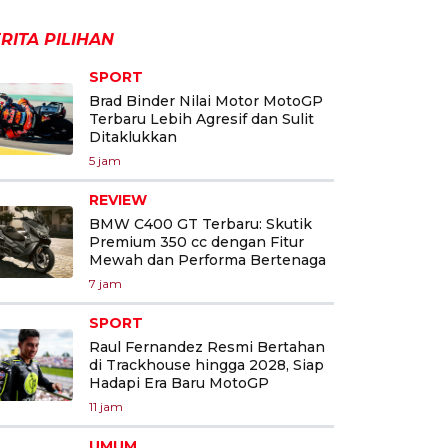
RITA PILIHAN
SPORT
Brad Binder Nilai Motor MotoGP
Terbaru Lebih Agresif dan Sulit
Ditaklukkan
5 jam
REVIEW
BMW C400 GT Terbaru: Skutik
Premium 350 cc dengan Fitur
Mewah dan Performa Bertenaga
7 jam
SPORT
Raul Fernandez Resmi Bertahan
di Trackhouse hingga 2028, Siap
Hadapi Era Baru MotoGP
11 jam
UMUM