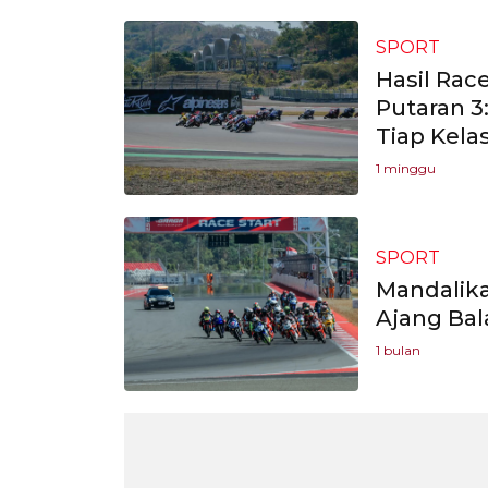
SPORT
Hasil Rac
Putaran 3
Tiap Kela
1 minggu
SPORT
Mandalika
Ajang Bal
1 bulan