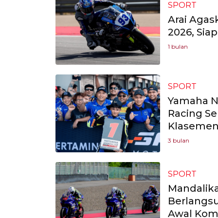
SPORT
Arai Agas
2026, Sia
1 bulan
SPORT
Yamaha N
Racing Se
Klaseme
3 bulan
SPORT
Mandalika
Berlangsu
Awal Kom