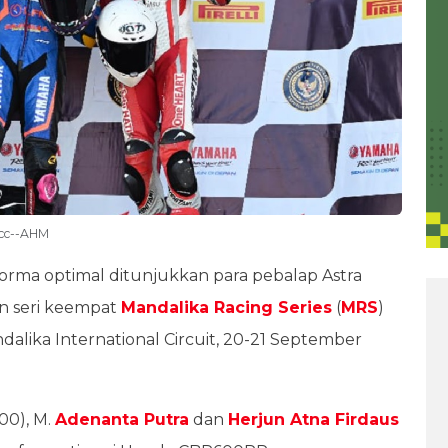
0cc--AHM
forma optimal ditunjukkan para pebalap Astra
an seri keempat
Mandalika Racing Series
(
MRS
)
alika International Circuit, 20-21 September
00), M.
Adenanta Putra
dan
Herjun Atna Firdaus