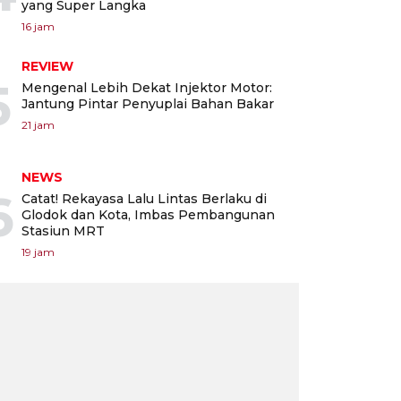
yang Super Langka
16 jam
REVIEW
5
Mengenal Lebih Dekat Injektor Motor:
Jantung Pintar Penyuplai Bahan Bakar
21 jam
NEWS
6
Catat! Rekayasa Lalu Lintas Berlaku di
Glodok dan Kota, Imbas Pembangunan
Stasiun MRT
19 jam