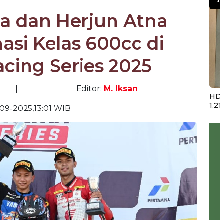
a dan Herjun Atna
asi Kelas 600cc di
cing Series 2025
|
Editor:
M. Iksan
HD
1.2
-09-2025,13:01 WIB