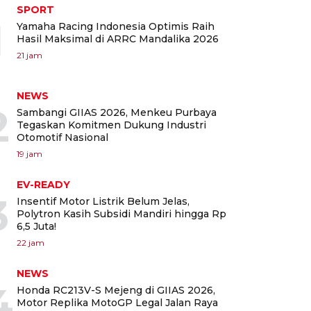
SPORT
1
Yamaha Racing Indonesia Optimis Raih
Hasil Maksimal di ARRC Mandalika 2026
21 jam
NEWS
2
Sambangi GIIAS 2026, Menkeu Purbaya
Tegaskan Komitmen Dukung Industri
Otomotif Nasional
19 jam
EV-READY
3
Insentif Motor Listrik Belum Jelas,
Polytron Kasih Subsidi Mandiri hingga Rp
6,5 Juta!
22 jam
NEWS
4
Honda RC213V-S Mejeng di GIIAS 2026,
Motor Replika MotoGP Legal Jalan Raya