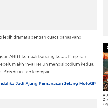
 lebih dramatis dengan cuaca panas yang
 jagoan AHRT kembali bersaing ketat. Pimpinan
, sebelum akhirnya Herjun mengisi podium kedua,
i finis di urutan keempat.
ndalika Jadi Ajang Pemanasan Jelang MotoGP
PU
Gl
Ga