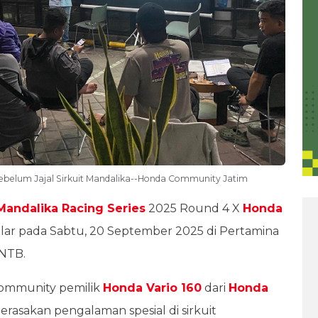
Sebelum Jajal Sirkuit Mandalika--Honda Community Jatim
Mandalika Racing Series
2025 Round 4 X
Honda
lar pada Sabtu, 20 September 2025 di Pertamina
 NTB.
 Community pemilik
Honda Vario 160
dari
Honda
erasakan pengalaman spesial di sirkuit