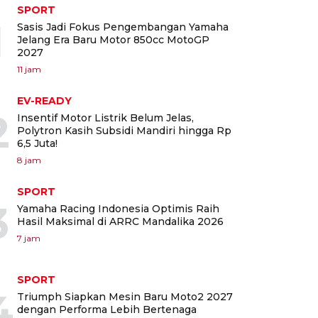
SPORT
1
Sasis Jadi Fokus Pengembangan Yamaha
Jelang Era Baru Motor 850cc MotoGP
2027
11 jam
EV-READY
2
Insentif Motor Listrik Belum Jelas,
Polytron Kasih Subsidi Mandiri hingga Rp
6,5 Juta!
8 jam
SPORT
3
Yamaha Racing Indonesia Optimis Raih
Hasil Maksimal di ARRC Mandalika 2026
7 jam
SPORT
4
Triumph Siapkan Mesin Baru Moto2 2027
dengan Performa Lebih Bertenaga