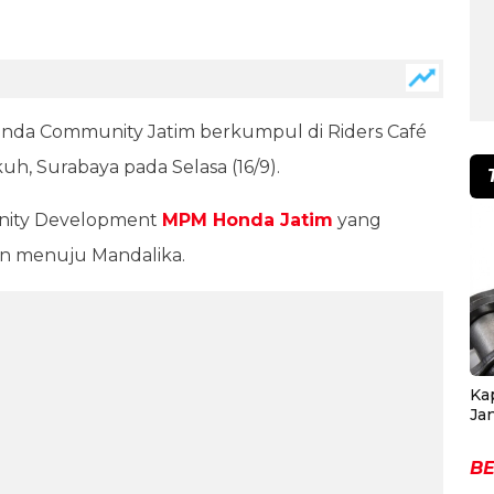
onda Community Jatim berkumpul di Riders Café
h, Surabaya pada Selasa (16/9).
unity Development
MPM Honda Jatim
yang
an menuju Mandalika.
Ka
Ja
BE