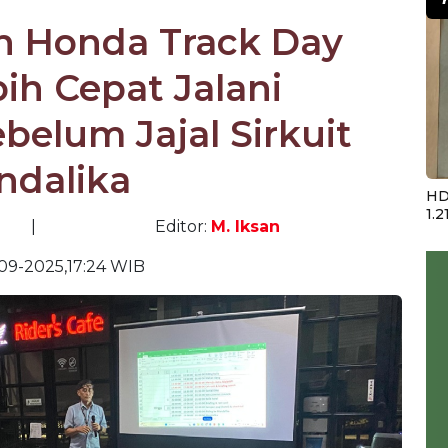
ih Honda Track Day
ih Cepat Jalani
elum Jajal Sirkuit
ndalika
HD
1.2
|
Editor:
M. Iksan
09-2025,17:24 WIB