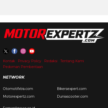
Kontak
Privacy Policy
Redaksi
Tentang Kami
Pedoman Pemberitaan
NETWORK
Otomotifxtra.com
Bikersexpert.com
Motorexpertz.com
Duniascooter.com