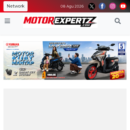
Network
08 Agu 2026