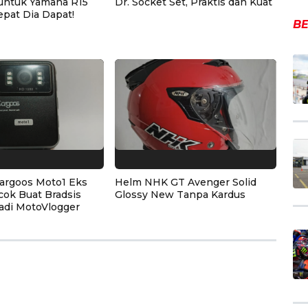
untuk Yamaha R15
Dr. Socket Set, Praktis dan Kuat
epat Dia Dapat!
BE
argoos Moto1 Eks
Helm NHK GT Avenger Solid
cok Buat Bradsis
Glossy New Tanpa Kardus
adi MotoVlogger