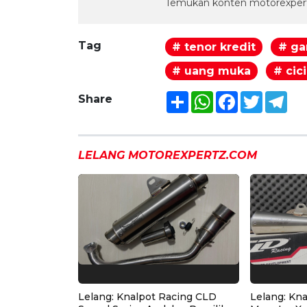
Temukan konten motorexpert
Tag
# tenor kredit
# ga
# uang muka
# cic
Share
WhatsApp
Facebook
Twitter
Tel
Share
LELANG MOTOREXPERTZ.COM
Lelang: Knalpot Racing CLD
Lelang: Kn