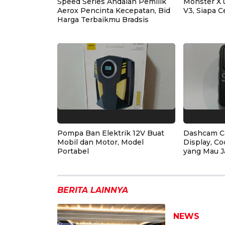
Speed Series Andalan Pemilik
Monster X 
Aerox Pencinta Kecepatan, Bid
V3, Siapa C
Harga Terbaikmu Bradsis
Pompa Ban Elektrik 12V Buat
Dashcam C
Mobil dan Motor, Model
Display, Co
Portabel
yang Mau J
BERITA LAINNYA
NEWS