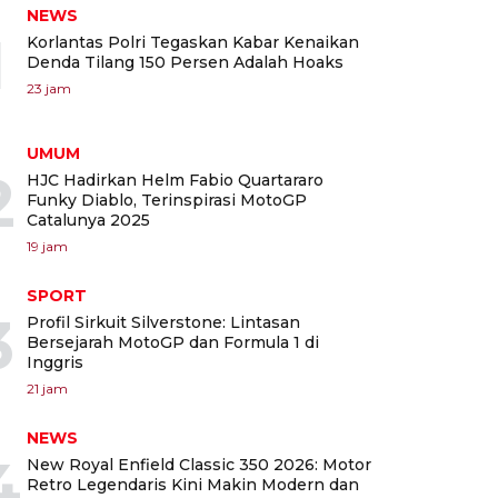
NEWS
1
Korlantas Polri Tegaskan Kabar Kenaikan
Denda Tilang 150 Persen Adalah Hoaks
23 jam
UMUM
2
HJC Hadirkan Helm Fabio Quartararo
Funky Diablo, Terinspirasi MotoGP
Catalunya 2025
19 jam
SPORT
3
Profil Sirkuit Silverstone: Lintasan
Bersejarah MotoGP dan Formula 1 di
Inggris
21 jam
NEWS
4
New Royal Enfield Classic 350 2026: Motor
Retro Legendaris Kini Makin Modern dan