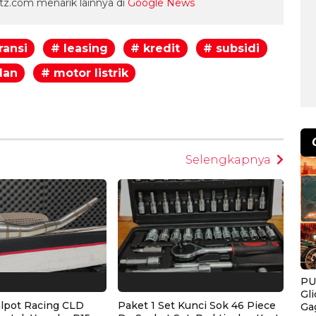
z.com menarik lainnya di
Google News
ransi
# leasing
# kredit
# subsidi
ilan
# motor listrik
egram
Selengkapnya
PU
Gl
alpot Racing CLD
Paket 1 Set Kunci Sok 46 Piece
Ga